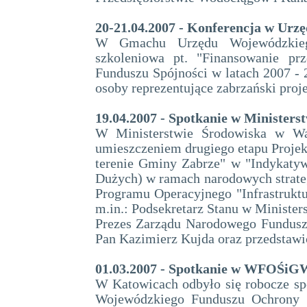
20-21.04.2007 - Konferencja w Ur
W Gmachu Urzędu Wojewódzkieg
szkoleniowa pt. "Finansowanie pr
Funduszu Spójności w latach 2007 - 2
osoby reprezentujące zabrzański proje
19.04.2007 - Spotkanie w Ministers
W Ministerstwie Środowiska w Wa
umieszczeniem drugiego etapu Proje
terenie Gminy Zabrze" w "Indykat
Dużych) w ramach narodowych strate
Programu Operacyjnego "Infrastrukt
m.in.: Podsekretarz Stanu w Minister
Prezes Zarządu Narodowego Fundusz
Pan Kazimierz Kujda oraz przedstawi
01.03.2007 - Spotkanie w WFOŚiG
W Katowicach odbyło się robocze 
Wojewódzkiego Funduszu Ochrony Ś