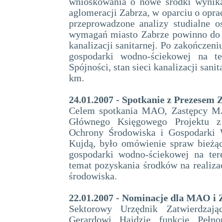
wnioskowania o nowe środki wynika
aglomeracji Zabrza, w oparciu o opr
przeprowadzone analizy studialne 
wymagań miasto Zabrze powinno do 
kanalizacji sanitarnej. Po zakończen
gospodarki wodno-ściekowej na 
Spójności, stan sieci kanalizacji sani
km.
24.01.2007 - Spotkanie z Prezese
Celem spotkania MAO, Zastępcy MA
Głównego Księgowego Projektu 
Ochrony Środowiska i Gospodarki 
Kujdą, było omówienie spraw bieżąc
gospodarki wodno-ściekowej na ter
temat pozyskania środków na realizac
środowiska.
22.01.2007 - Nominacje dla MAO i
Sektorowy Urzędnik Zatwierdzają
Gerardowi Hajdzie funkcję Pełno