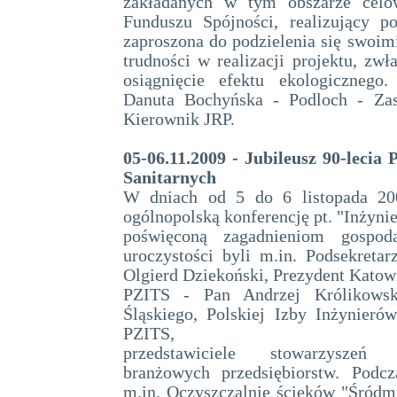
zakładanych w tym obszarze celó
Funduszu Spójności, realizujący p
zaproszona do podzielenia się swoim
trudności w realizacji projektu, zwł
osiągnięcie efektu ekologicznego
Danuta Bochyńska - Podloch - Zast
Kierownik JRP.
05-06.11.2009 - Jubileusz 90-lecia
Sanitarnych
W dniach od 5 do 6 listopada 200
ogólnopolską konferencję pt. "Inżynie
poświęconą zagadnieniom gospod
uroczystości byli m.in. Podsekretar
Olgierd Dziekoński, Prezydent Katow
PZITS - Pan Andrzej Królikowski
Śląskiego, Polskiej Izby Inżynieró
PZITS,
przedstawiciele stowarzyszeń 
branżowych przedsiębiorstw. Podcz
m.in. Oczyszczalnię ścieków "Śród