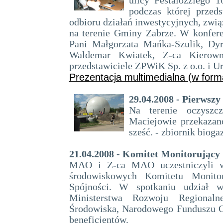
ulicy Pestalozziego 
podczas której przed
odbioru działań inwestycyjnych, zwi
na terenie Gminy Zabrze. W konferen
Pani Małgorzata Mańka-Szulik, Dy
Waldemar Kwiatek, Z-ca Kierow
przedstawiciele ZPWiK Sp. z o.o. i U
Prezentacja multimedialna (w for
29.04.2008 - Pierwszy
Na terenie oczyszc
Maciejowie przekazan
sześć. - zbiornik bioga
21.04.2008 - Komitet Monitorujący
MAO i Z-ca MAO uczestniczyli w 
środowiskowych Komitetu Monitor
Spójności. W spotkaniu udział wz
Ministerstwa Rozwoju Regionalne
Środowiska, Narodowego Funduszu O
beneficjentów.