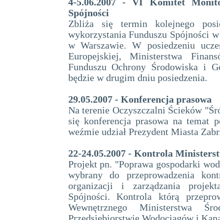
4-5.06.2007 - VI Komitet Monito
Spójności
Zbliża się termin kolejnego posi
wykorzystania Funduszu Spójności w
w Warszawie. W posiedzeniu uczes
Europejskiej, Ministerstwa Finan
Funduszu Ochrony Środowiska i Go
będzie w drugim dniu posiedzenia.
29.05.2007 - Konferencja prasowa
Na terenie Oczyszczalni Ścieków "Śró
się konferencja prasowa na temat p
weźmie udział Prezydent Miasta Zabr
22-24.05.2007 - Kontrola Minister
Projekt pn. "Poprawa gospodarki wod
wybrany do przeprowadzenia kontr
organizacji i zarządzania proje
Spójności. Kontrola którą przepr
Wewnętrznego Ministerstwa Śr
Przedsiębiorstwie Wodociągów i Kanali