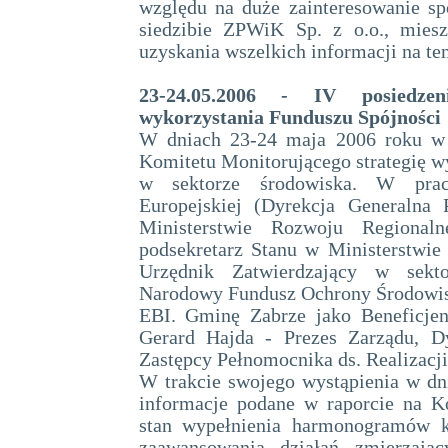
względu na duże zainteresowanie s
siedzibie ZPWiK Sp. z o.o., mies
uzyskania wszelkich informacji na te
23-24.05.2006 - IV posiedzen
wykorzystania Funduszu Spójności
W dniach 23-24 maja 2006 roku w 
Komitetu Monitorującego strategię w
w sektorze środowiska. W pracac
Europejskiej (Dyrekcja Generalna 
Ministerstwie Rozwoju Regionaln
podsekretarz Stanu w Ministerstwie
Urzędnik Zatwierdzający w sekto
Narodowy Fundusz Ochrony Środowisk
EBI. Gminę Zabrze jako Beneficjen
Gerard Hajda - Prezes Zarządu, D
Zastępcy Pełnomocnika ds. Realizacji
W trakcie swojego wystąpienia w dni
informacje podane w raporcie na K
stan wypełnienia harmonogramów k
zaawansowania działań zmierzają