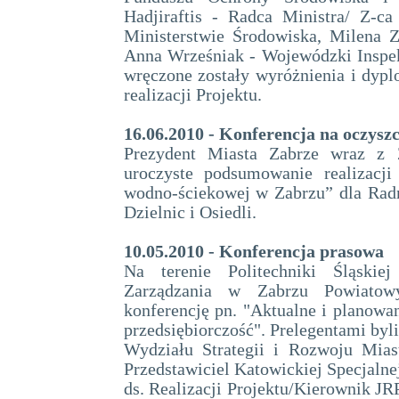
Hadjiraftis - Radca Ministra/ Z-c
Ministerstwie Środowiska, Milena 
Anna Wrześniak - Wojewódzki Inspek
wręczone zostały wyróżnienia i dyp
realizacji Projektu.
16.06.2010 - Konferencja na oczysz
Prezydent Miasta Zabrze wraz z 
uroczyste podsumowanie realizacj
wodno-ściekowej w Zabrzu” dla Rad
Dzielnic i Osiedli.
10.05.2010 - Konferencja prasowa
Na terenie Politechniki Śląskie
Zarządzania w Zabrzu Powiatow
konferencję pn. "Aktualne i planowan
przedsiębiorczość". Prelegentami byl
Wydziału Strategii i Rozwoju Mia
Przedstawiciel Katowickiej Specjaln
ds. Realizacji Projektu/Kierownik J