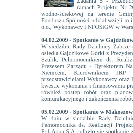
Zadania 5 - Przebud
ramach Projektu Nr 2
wodno-ściekowej na terenie Gmin
Funduszu Spójności udział wzięli m.
o.o., Wykonawcy i NFOŚiGW w Wars
04.02.2009 - Spotkanie w Gajdziko
W siedzibie Rady Dzielnicy Zabrze 
osiedla Gajdzikowe Górki z Prezyde
Szulik, Pełnomocnikiem ds. Reali
Prezesem Zarządu - Dyrektorem Na
Niemcem, Kierownikiem JRP 
przedstawicielami Wykonawcy oraz In
kwestie wykonania i finansowania pr
również postęp robót oraz planow
komunikacyjnego i zakończenia robót
05.02.2009 - Spotkanie w Makoszo
W dniu w siedzibie Rady Dzielni
Pełnomocnika ds. Realizacji Projek
Pol-Aqua S.A. odbyło się spotkanie