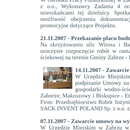
z o.o., Wykonawcy Zadania 4 oraz
mieszkańcami tej dzielnicy. Spotk
możliwość obejrzenia dokumentac
promocyjne dotyczące Projektu.
21.11.2007 - Przekazanie placu bu
Na skrzyżowaniu ulic Witosa i Ba
uroczyste rozpoczęcie robót w ra
ściekowej na terenie Gminy Zabrze - 
14.11.2007 - Zawarci
W Urzędzie Miejskim
podpisanie Umowy na 
gospodarki wodno-ści
Zaborze, Makoszowy i Biskupice - Et
Firm: Przedsiębiorstwo Robót Inżyn
SACK INVENT POLAND Sp. z o.o. z
07.11.2007 - Zawarcie umowy na wy
W Urzędzie Miejskim w Zabrzu w S