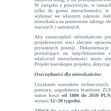
W związku z powyższym, w ramach 
tylko do granic nieruchomości, w 
wykonać we własnym zakresie. Jedn
mieszkańca na poniesienie takiego ob
starszych i samotnych.
Aby zaoszczędzić mieszkańcom pie
projektowymi sieci zlecono opracow
prywatnych posesji. Dokumentacje 
pozwalające na natychmiastowe r
właściciel nieruchomości może nie
Projekt kserokopie projektu, dotycząc
Oszczędności dla mieszkańców:
Uzyskanie warunków technicznych,
pomiary, uzgodnienia branżowe ZUD
sumie koszt
od 1800 do 2650 PL
wynosi
12÷20 tygodni.
ZPWiK Sp. z o.o. odstąpiło od pobie