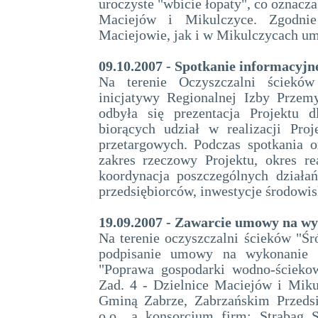
uroczyste "wbicie łopaty", co oznacza
Maciejów i Mikulczyce. Zgodni
Maciejowie, jak i w Mikulczycach um
09.10.2007 - Spotkanie informacyjne
Na terenie Oczyszczalni ściekó
inicjatywy Regionalnej Izby Prze
odbyła się prezentacja Projektu
biorących udział w realizacji Pro
przetargowych. Podczas spotkania 
zakres rzeczowy Projektu, okres re
koordynacja poszczególnych działań
przedsiębiorców, inwestycje środowis
19.09.2007 - Zawarcie umowy na wy
Na terenie oczyszczalni ścieków "Śr
podpisanie umowy na wykonanie 
"Poprawa gospodarki wodno-ścieko
Zad. 4 - Dzielnice Maciejów i Mik
Gminą Zabrze, Zabrzańskim Przeds
o.o., a konsorcjum firm: Strabag 