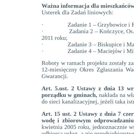
Ważna informacja dla mieszkańców
Usterek dla Zadań liniowych:
·
Zadanie 1 – Grzybowice i R
·
Zadania 2 – Kończyce, Os.
2011 roku;
·
Zadanie 3 – Biskupice i M
·
Zadanie 4 – Maciejów i Mi
Roboty w ramach projektu zostały za
12-miesięczny Okres Zgłaszania Wad
Gwarancji.
Art. 5.ust. 2 Ustawy z dnia 13 wr
porządku w gminach,
nakłada na wł
do sieci kanalizacyjnej, jeżeli taka i
Art. 15 ust. 2 Ustawy z dnia 7 cz
wodę i zbiorowym odprowadzaniu
kwietnia 2005 roku, jednoznacznie w
odbiorca usług, a nie przedsiębiorst