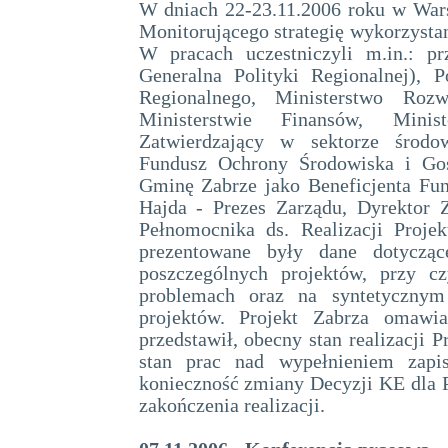
W dniach 22-23.11.2006 roku w Wars
Monitorującego strategię wykorzysta
W pracach uczestniczyli m.in.: pr
Generalna Polityki Regionalnej), 
Regionalnego, Ministerstwo Roz
Ministerstwie Finansów, Mini
Zatwierdzający w sektorze środo
Fundusz Ochrony Środowiska i Gos
Gminę Zabrze jako Beneficjenta Fun
Hajda - Prezes Zarządu, Dyrektor 
Pełnomocnika ds. Realizacji Proje
prezentowane były dane dotycząc
poszczególnych projektów, przy c
problemach oraz na syntetycznym 
projektów. Projekt Zabrza omaw
przedstawił, obecny stan realizacji
stan prac nad wypełnieniem zap
konieczność zmiany Decyzji KE dla Pr
zakończenia realizacji.