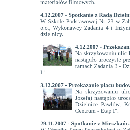
materiałów filmowych.
4.12.2007 - Spotkanie z Radą Dziel
W Szkole Podstawowej Nr 23 w Zab
o.o., Wykonawcy Zadania 4 i Inżynie
dzielnicy.
4.12.2007 - Przekaza
Na skrzyżowaniu ulic 
nastąpiło uroczyste p
ramach Zadania 3 - Dz
I".
3.12.2007 - Przekazanie placu bud
Na skrzyżowaniu ulic
Józefa) nastąpiło uro
Dzielnice Pawłów, Ko
Centrum - Etap I".
29.11.2007 - Spotkanie z Mieszkańc
W Ośrodku Pracy Pozaszkolnej w Za