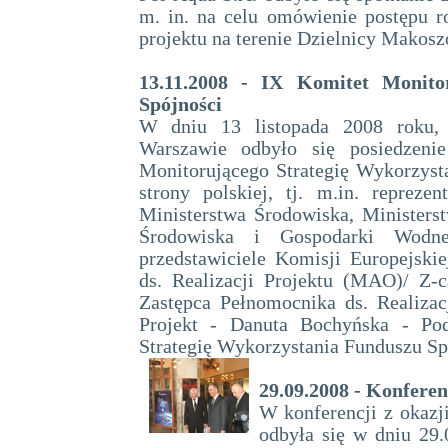
m. in. na celu omówienie postępu r
projektu na terenie Dzielnicy Makos
13.11.2008 - IX Komitet Monito
Spójności
W dniu 13 listopada 2008 roku,
Warszawie odbyło się posiedzen
Monitorującego Strategię Wykorzyst
strony polskiej, tj. m.in. reprez
Ministerstwa Środowiska, Minister
Środowiska i Gospodarki Wodnej
przedstawiciele Komisji Europejski
ds. Realizacji Projektu (MAO)/ Z-
Zastępca Pełnomocnika ds. Realizacj
Projekt - Danuta Bochyńska - Pod
Strategię Wykorzystania Funduszu Spó
29.09.2008 - Konfere
W konferencji z okazji
odbyła się w dniu 29