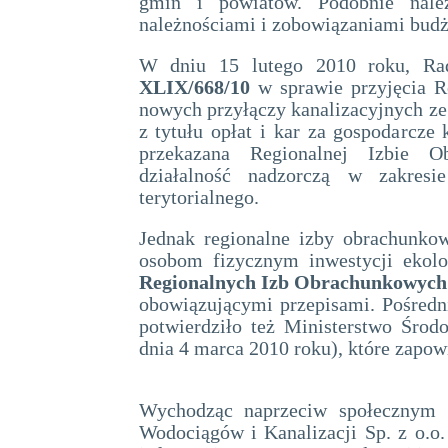
gmin i powiatów. Podobnie należ
należnościami i zobowiązaniami bud
W dniu 15 lutego 2010 roku, Ra
XLIX/668/10
w sprawie przyjęcia R
nowych przyłączy kanalizacyjnych z
z tytułu opłat i kar za gospodarcze 
przekazana Regionalnej Izbie O
działalność nadzorczą w zakresi
terytorialnego.
Jednak regionalne izby obrachunko
osobom fizycznym inwestycji ekol
Regionalnych Izb Obrachunkowych z
obowiązującymi przepisami. Pośredn
potwierdziło też Ministerstwo Śro
dnia 4 marca 2010 roku), które zapow
Wychodząc naprzeciw społecznym o
Wodociągów i Kanalizacji Sp. z o.o