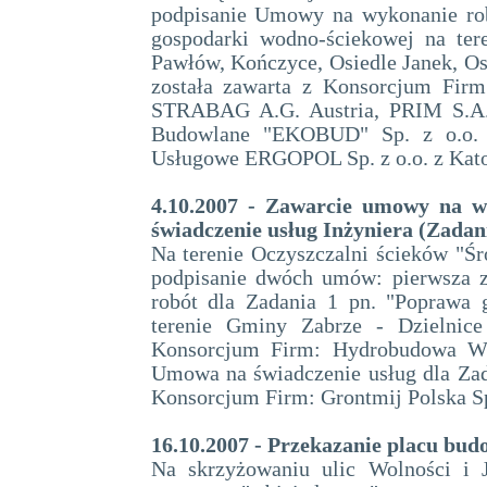
podpisanie Umowy na wykonanie rob
gospodarki wodno-ściekowej na ter
Pawłów, Kończyce, Osiedle Janek, Os
została zawarta z Konsorcjum Fir
STRABAG A.G. Austria, PRIM S.A. 
Budowlane "EKOBUD" Sp. z o.o. z
Usługowe ERGOPOL Sp. z o.o. z Kat
4.10.2007 - Zawarcie umowy na w
świadczenie usług Inżyniera (Zadan
Na terenie Oczyszczalni ścieków "Śr
podpisanie dwóch umów: pierwsza 
robót dla Zadania 1 pn. "Poprawa 
terenie Gminy Zabrze - Dzielnice
Konsorcjum Firm: Hydrobudowa Wł
Umowa na świadczenie usług dla Zada
Konsorcjum Firm: Grontmij Polska Sp.
16.10.2007 - Przekazanie placu bu
Na skrzyżowaniu ulic Wolności i 