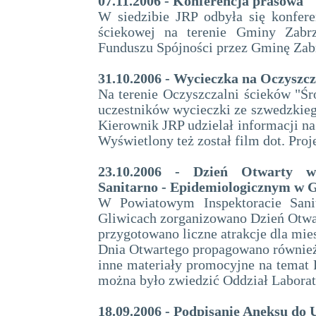
07.11.2006 - Konferencja prasowa
W siedzibie JRP odbyła się konfer
ściekowej na terenie Gminy Zabrz
Funduszu Spójności przez Gminę Zab
31.10.2006 - Wycieczka na Oczyszcz
Na terenie Oczyszczalni ścieków "Śró
uczestników wycieczki ze szwedzkiego
Kierownik JRP udzielał informacji na
Wyświetlony też został film dot. Pro
23.10.2006 - Dzień Otwarty w
Sanitarno - Epidemiologicznym w G
W Powiatowym Inspektoracie Sani
Gliwicach zorganizowano Dzień Otwar
przygotowano liczne atrakcje dla mi
Dnia Otwartego propagowano również 
inne materiały promocyjne na temat 
można było zwiedzić Oddział Laborato
18.09.2006 - Podpisanie Aneksu do