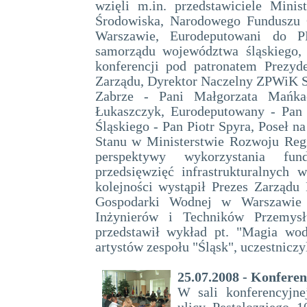
wzięli m.in. przedstawiciele Mini
Środowiska, Narodowego Funduszu 
Warszawie, Eurodeputowani do P
samorządu województwa śląskiego,
konferencji pod patronatem Prezyde
Zarządu, Dyrektor Naczelny ZPWiK Sp.
Zabrze - Pani Małgorzata Mańka
Łukaszczyk, Eurodeputowany - Pan
Śląskiego - Pan Piotr Spyra, Poseł n
Stanu w Ministerstwie Rozwoju Reg
perspektywy wykorzystania fun
przedsięwzięć infrastrukturalnych
kolejności wystąpił Prezes Zarząd
Gospodarki Wodnej w Warszawie 
Inżynierów i Techników Przemysł
przedstawił wykład pt. "Magia wod
artystów zespołu "Śląsk", uczestnicz
25.07.2008 - Konfere
W sali konferencyjne