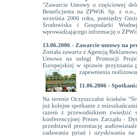
"Zawarcie Umowy o częściowej dele
Beneficjenta na ZPWiK Sp. z o.o.
września 2006 roku, pomiędzy Gm
Środowiska i Gospodarki Wodn
wprowadzającego informację o ZPWiK 
13.06.2006 - Zawarcie umowy na pr
Została zawarta z Agencją Reklamową 
Umowa na usługi Promocji Proje
Europejskiej w sprawie przyznania
zapewnienia realizowa
11.06.2006 - Spotkan
Na terenie Oczyszczalni ścieków "Ś
już kolejne spotkanie z mieszkańcami
razem z przewodnikiem zwiedzić s
konferencyjnej Prezes Zarządu - Dy
przedstawił prezentację audiowizual
zadawania pytań i uzyskiwania na