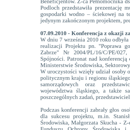
Beneficjentów. Z-ca Pełnomocnika ds.
Podloch przedstawiła prezentację m
gospodarki wodno – ściekowej na te
jedynym zakończonym projektem, pre
07.09.2010 - Konferencja z okazji z
W dniu 7 września 2010 roku odbyła s
realizacji Projektu pn. "Poprawa 
Zabrze" Nr 2004/PL/16/C/PE/027,
Spójności. Patronat nad konferencją
Ministerstwie Środowiska, Sektorowy
W uroczystości wzięły udział osoby 
politycznym kraju i regionu śląskieg
samorządowych oraz przedstawi
województwa śląskiego, a także s
poszczególnych zadań, przedstawicie
Podczas konferencji zabrały głos oso
dla sukcesu projektu, m.in. Stani
Środowiska, Małgorzata Skucha - Z
Funduszu Ochrony Środowiska i 