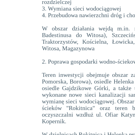
rozdzielczej
3. Wymiana sieci wodociągowej
4. Przebudowa nawierzchni dróg i ch
W obszar działania wejdą m.in. n
Badestinusa do Witosa), Szczeciń
Traktorzystów, Kościelna, Łowicka
Witosa, Magazynowa
2. Poprawa gospodarki wodno-ścieko
Teren inwestycji obejmuje obszar za
Pomorska, Borowa), osiedle Helenka 
osiedle Gajdzikowe Górki, a także 
wykonane nowe sieci kanalizacji san
wymianę sieci wodociągowej. Obszar 
ścieków "Rokitnica" oraz teren 
oczyszczalni wzdłuż ul. Ofiar Katyn
Kopernik.
W dzielnicach Rokitnica i Helenka p